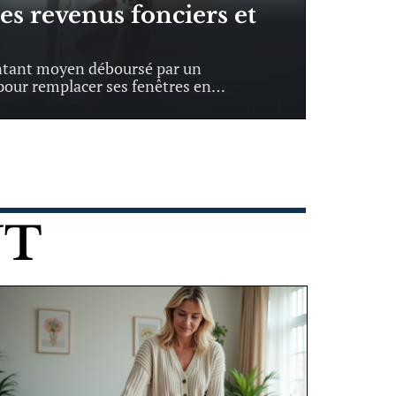
des revenus fonciers et
ontant moyen déboursé par un
 pour remplacer ses fenêtres en
…
NT