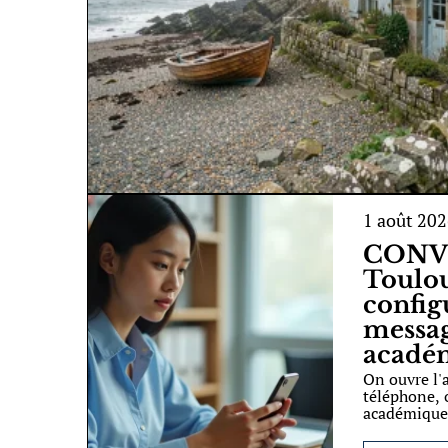
1 août 20
CONV
Toulou
config
messag
acadé
On ouvre l'
téléphone, 
académiques