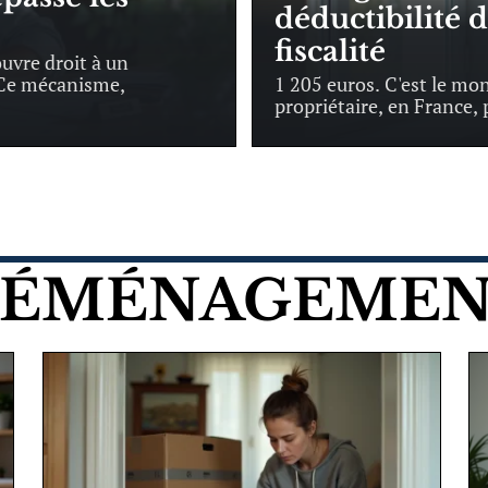
déductibilité 
fiscalité
uvre droit à un
 Ce mécanisme,
1 205 euros. C'est le m
propriétaire, en France,
ÉMÉNAGEME