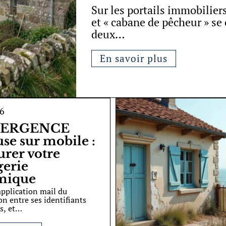
Sur les portails immobilier
et « cabane de pêcheur » se 
deux
…
En savoir plus
26
ERGENCE
se sur mobile :
urer votre
erie
mique
application mail du
on entre ses identifiants
, et
…