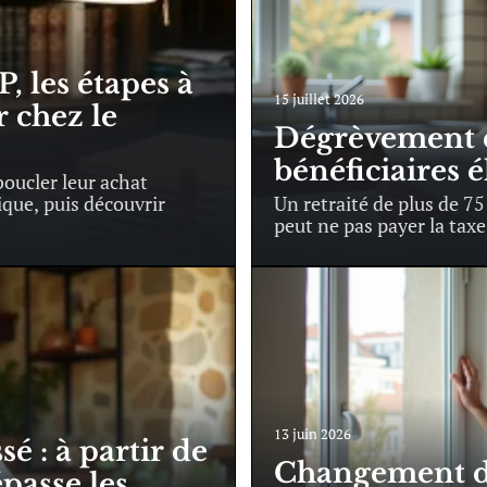
, les étapes à
15 juillet 2026
r chez le
Dégrèvement de
bénéficiaires é
boucler leur achat
ique, puis découvrir
Un retraité de plus de 7
peut ne pas payer la taxe
13 juin 2026
é : à partir de
Changement de
passe les