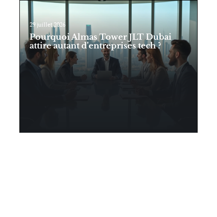
29 juillet 2026
Pourquoi Almas Tower JLT Dubai
attire autant d’entreprises tech ?
Contact
Mentions Légales
Sitemap