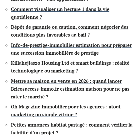
Comment visualiser un hectare 1 dans la vie
quotidienne ?
Dépôt de garantie ou caution, comment négocier des
conditions plus favorables au bail ?
Info-de-prestige-immobilier estimation pour préparer
une succession immobilière de prestige
Killahejlaszo Housing Ltd et smart buildings : réalité
technologique ou marketing ?
Mettre sa maison en vente en 2026 : quand lancer
Bricosuccess-immo.fr estimation maison pour ne pas
rater le marché ?
Oh Magazine Immobilier pour les agences : atout
marketing ou simple vitrine ?
Petites annonces habitat partagé : comment vérifier la
fiabilité d’un projet ?