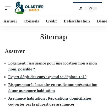
Assurer
Conseils
Crédit
Défiscalisation
Démé
Sitemap
Assurer
Logement : Assurance pour une location non à mon
nom, possible ?
Expert dégât des eaux : quand se déplace-t-il ?
Risques pour le locataire en cas de non présentation
d’une assurance habitation
Assurance habitation : Réparations domiciliaires
couvertes par la plupart des assurances