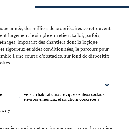
haque année, des milliers de propriétaires se retrouvent
ent largement le simple entretien. La loi, parfois,
énages, imposant des chantiers dont la logique
ues rigoureux et aides conditionnées, le parcours pour
emble à une course d’obstacles, sur fond de dispositifs
oires.
de
Vers un habitat durable : quels enjeux sociaux,
environnementaux et solutions concrètes ?
nt s’y
des enjeux sociaux et environnementaux sur la manière