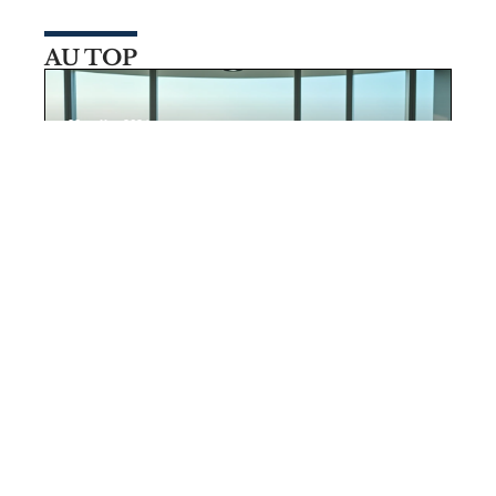
AU TOP
29 juillet 2026
Pourquoi Almas Tower JLT Dubai
attire autant d’entreprises tech ?