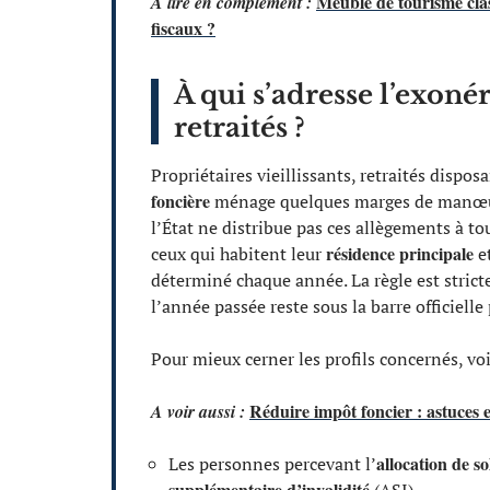
Meublé de tourisme clas
A lire en complément :
fiscaux ?
À qui s’adresse l’exoné
retraités ?
Propriétaires vieillissants, retraités dispo
foncière
ménage quelques marges de manœuvre
l’État ne distribue pas ces allègements à to
résidence principale
ceux qui habitent leur
et
déterminé chaque année. La règle est stricte 
l’année passée reste sous la barre officielle
Pour mieux cerner les profils concernés, voi
Réduire impôt foncier : astuces et
A voir aussi :
allocation de s
Les personnes percevant l’
supplémentaire d’invalidité