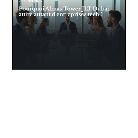
29 juillet 2026
Pourquoi Almas Tower JLT Dubai
attire autant d’entreprises tech ?
Contact
Mentions Légales
Sitemap
© 2025 | quartier-immo.fr